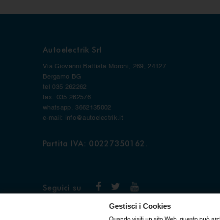
Autoelectrik Srl
Via Giovanni Battista Moroni, 269, 24127
Bergamo BG
tel 035 262262
fax. 035 262576
whatsapp. 3662135002
e-mail: info@autoelectrik.it
Partita IVA: 00227350162.
Seguici su
Gestisci i Cookies
Quando visiti un sito Web, questo può arc