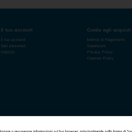
Il tuo account
Guida agli acquisti
Il tuo account
Metodi di Pagamento
Dati personali
Spedizioni
Indirizzi
Privacy Policy
Cookies Policy
hiviare o recuperare informazioni sul tuo browser, principalmente sotto forma di "c