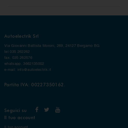
Autoelectrik Srl
Via Giovanni Battista Moroni, 269, 24127 Bergamo BG
tel 035 262262
fax. 035 262576
whatsapp. 3662135002
e-mail: info@autoelectrik.it
Partita IVA: 00227350162.
Seguici su
Il tuo account
Il tuo account