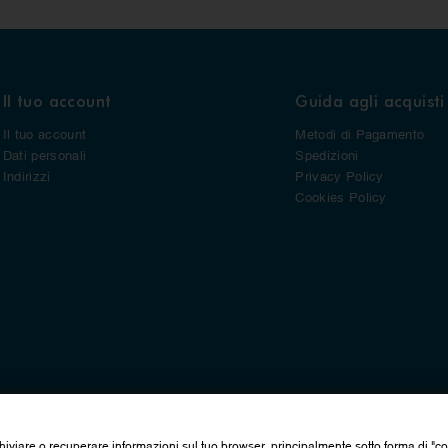
Il tuo account
Guida agli acquisti
Il tuo account
Metodi di Pagamento
Dati personali
Spedizioni
Indirizzi
Privacy Policy
Cookies Policy
hiviare o recuperare informazioni sul tuo browser, principalmente sotto forma di "c