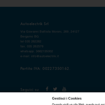
Autoelectrik Srl
Via Giovanni Battista Moroni, 269, 24127
Bergamo BG
tel 035 262262
fax. 035 262576
whatsapp. 3662135002
e-mail: info@autoelectrik.it
Partita IVA: 00227350162.
Seguici su
Gestisci i Cookies
Quando visiti un sito Web, questo può arc