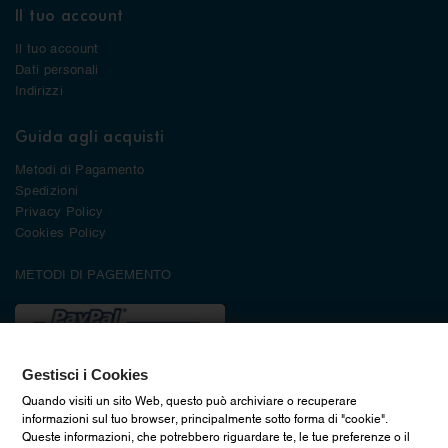
Il tuo account
Il tuo account
Dati personali
Indirizzi
Guida agli acquisti
Metodi di Pagamento
Spedizioni
Privacy Policy
Cookies Policy
METODI DI PAGEMENTO
Gestisci i Cookies
Quando visiti un sito Web, questo può archiviare o recuperare
informazioni sul tuo browser, principalmente sotto forma di "cookie".
Queste informazioni, che potrebbero riguardare te, le tue preferenze o il