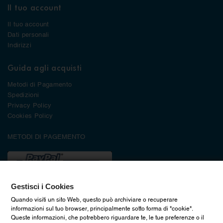
Il tuo account
Il tuo account
Dati personali
Indirizzi
Guida agli acquisti
Metodi di Pagamento
Spedizioni
Privacy Policy
Cookies Policy
METODI DI PAGEMENTO
Gestisci i Cookies
Quando visiti un sito Web, questo può archiviare o recuperare
informazioni sul tuo browser, principalmente sotto forma di "cookie".
Queste informazioni, che potrebbero riguardare te, le tue preferenze o il