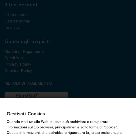
Il tuo account
Il tuo account
Dati personali
Indirizzi
Guida agli acquisti
Metodi di Pagamento
Spedizioni
Privacy Policy
Cookies Policy
METODI DI PAGEMENTO
Gestisci i Cookies
Quando visiti un sito Web, questo può archiviare o recuperare
informazioni sul tuo browser, principalmente sotto forma di "cookie".
Queste informazioni, che potrebbero riguardare te, le tue preferenze o il