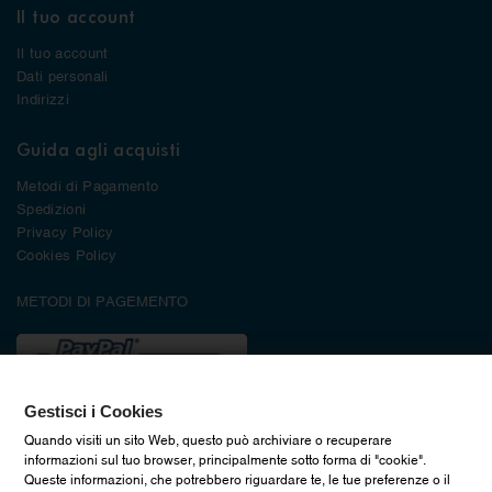
Il tuo account
Il tuo account
Dati personali
Indirizzi
Guida agli acquisti
Metodi di Pagamento
Spedizioni
Privacy Policy
Cookies Policy
METODI DI PAGEMENTO
Gestisci i Cookies
Quando visiti un sito Web, questo può archiviare o recuperare
informazioni sul tuo browser, principalmente sotto forma di "cookie".
Queste informazioni, che potrebbero riguardare te, le tue preferenze o il