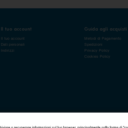
Il tuo account
Guida agli acquisti
Il tuo account
Metodi di Pagamento
Dati personali
Spedizioni
Indirizzi
Privacy Policy
Cookies Policy
hiviare o recuperare informazioni sul tuo browser, principalmente sotto forma di "c