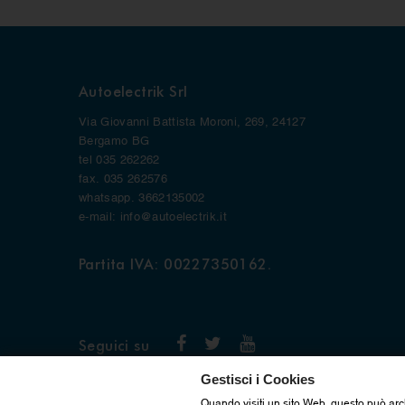
Autoelectrik Srl
Via Giovanni Battista Moroni, 269, 24127
Bergamo BG
tel 035 262262
fax. 035 262576
whatsapp. 3662135002
e-mail: info@autoelectrik.it
Partita IVA: 00227350162.
Seguici su
Gestisci i Cookies
Quando visiti un sito Web, questo può arc