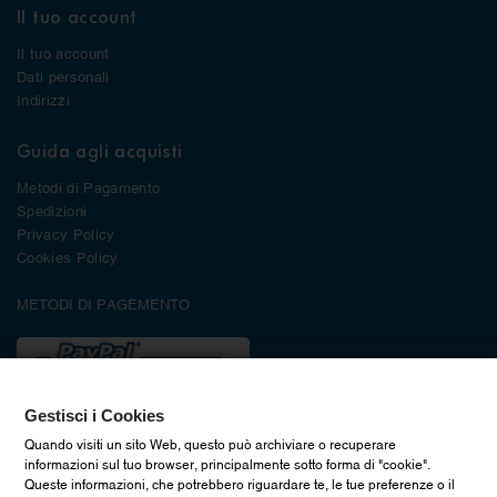
Il tuo account
Il tuo account
Dati personali
Indirizzi
Guida agli acquisti
Metodi di Pagamento
Spedizioni
Privacy Policy
Cookies Policy
METODI DI PAGEMENTO
Gestisci i Cookies
Quando visiti un sito Web, questo può archiviare o recuperare
informazioni sul tuo browser, principalmente sotto forma di "cookie".
Queste informazioni, che potrebbero riguardare te, le tue preferenze o il