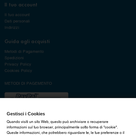
Il tuo account
Il tuo account
Dati personali
Indirizzi
Guida agli acquisti
Metodi di Pagamento
Spedizioni
Privacy Policy
Cookies Policy
METODI DI PAGEMENTO
Gestisci i Cookies
Quando visiti un sito Web, questo può archiviare o recuperare
informazioni sul tuo browser, principalmente sotto forma di "cookie".
Queste informazioni, che potrebbero riguardare te, le tue preferenze o il